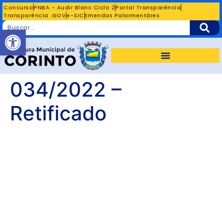
Concurso
PNBA - Audir Blanc Ciclo 2
Portal Transparência
Transparência .GOV
e-SIC
Emendas Palarmentáres
Abrir a barra de ferramentas
034/2022 –
Retificado