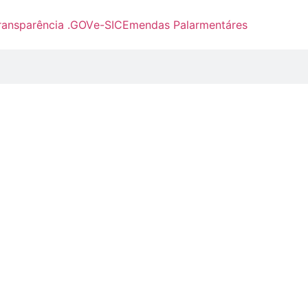
ransparência .GOV
e-SIC
Emendas Palarmentáres