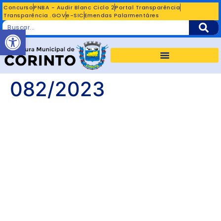
Concurso
PNBA - Audir Blanc Ciclo 2
Portal Transparência
Transparência .GOV
e-SIC
Emendas Palarmentáres
Abrir a barra de ferramentas
082/2023