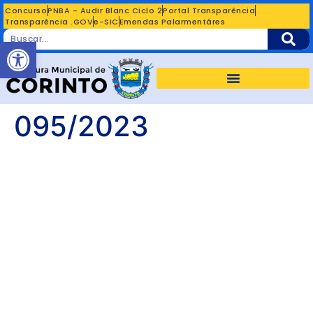
Concurso
PNBA - Audir Blanc Ciclo 2
Portal Transparência
Transparência .GOV
e-SIC
Emendas Palarmentáres
Abrir a barra de ferramentas
095/2023