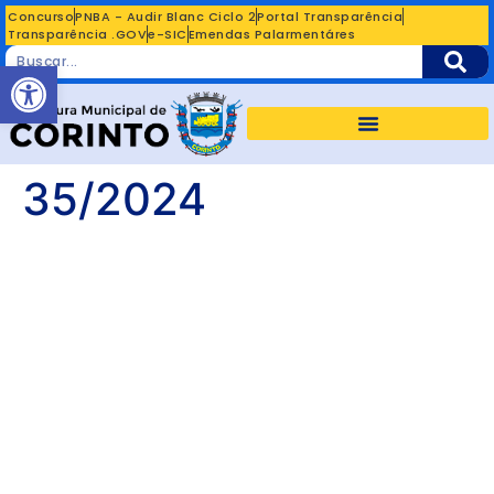
Concurso
PNBA - Audir Blanc Ciclo 2
Portal Transparência
Transparência .GOV
e-SIC
Emendas Palarmentáres
Abrir a barra de ferramentas
35/2024