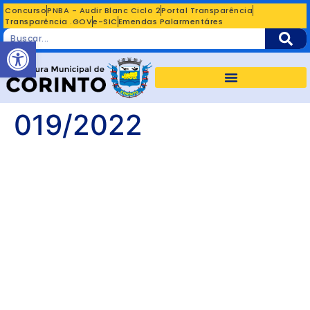
Concurso
PNBA - Audir Blanc Ciclo 2
Portal Transparência
Transparência .GOV
e-SIC
Emendas Palarmentáres
Abrir a barra de ferramentas
019/2022