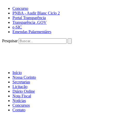
Ir
Concurso
para
PNBA - Audir Blanc Ciclo 2
o
Portal Transparência
conteúdo
Transparência .GOV
e-SIC
Emendas Palarmentáres
Pesquisar
Início
Nossa Corinto
Secretarias
Licitação
Diário Online
Nota Fiscal
Notícias
Concursos
Contato