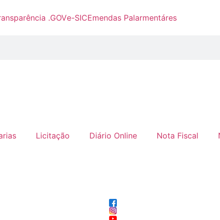
ransparência .GOV
e-SIC
Emendas Palarmentáres
arias
Licitação
Diário Online
Nota Fiscal