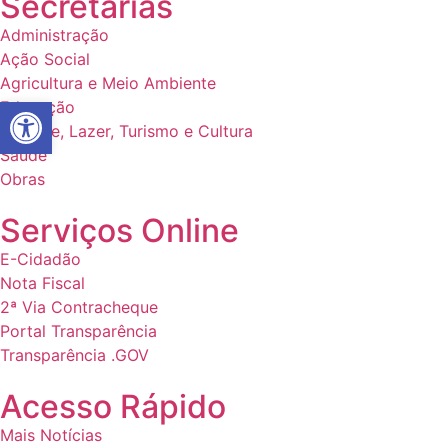
Secretarias
Administração
Ação Social
Agricultura e Meio Ambiente
Abrir a barra de ferramentas
Educação
Esporte, Lazer, Turismo e Cultura
Saúde
Obras
Serviços Online
E-Cidadão
Nota Fiscal
2ª Via Contracheque
Portal Transparência
Transparência .GOV
Acesso Rápido
Mais Notícias