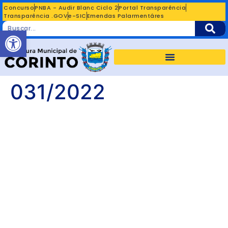
Concurso
PNBA - Audir Blanc Ciclo 2
Portal Transparência
Transparência .GOV
e-SIC
Emendas Palarmentáres
Abrir a barra de ferramentas
031/2022