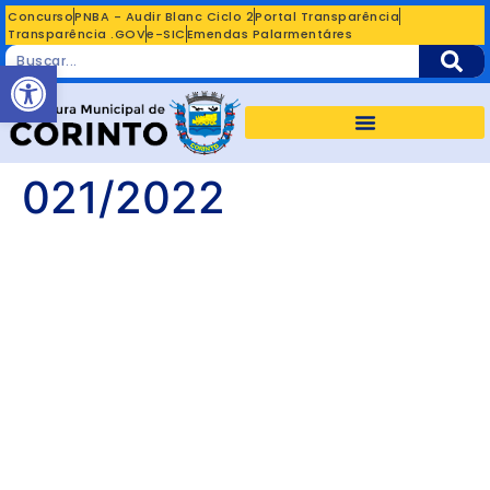
Concurso
PNBA - Audir Blanc Ciclo 2
Portal Transparência
Transparência .GOV
e-SIC
Emendas Palarmentáres
Abrir a barra de ferramentas
021/2022