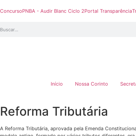
Concurso
PNBA - Audir Blanc Ciclo 2
Portal Transparência
T
Início
Nossa Corinto
Secret
Reforma Tributária
A Reforma Tributária, aprovada pela Emenda Constitucion
modelo antigo, formado por vários tributos diferentes, er