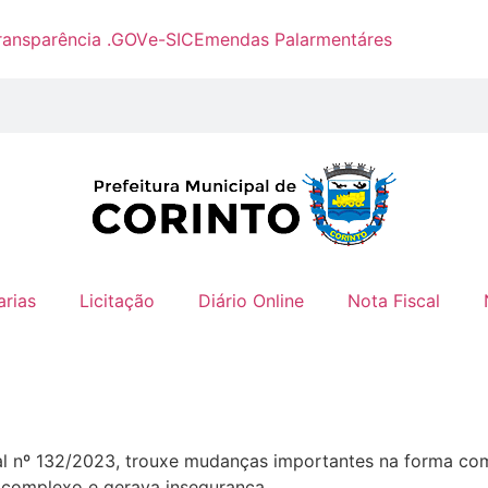
ransparência .GOV
e-SIC
Emendas Palarmentáres
arias
Licitação
Diário Online
Nota Fiscal
al nº 132/2023, trouxe mudanças importantes na forma co
a complexo e gerava insegurança.