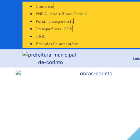
Concurso
PNBA - Audir Blanc Ciclo 2
Portal Transparência
Transparência .GOV
e-SIC
Emendas Palarmentáres
Iníc