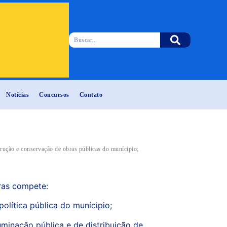
Notícias
Concursos
Contato
trução e conservação de obras públicas do munícipio;
bras compete:
olítica pública do munícipio;
luminação pública e de distribuição de