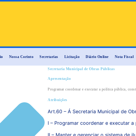
io
Nossa Corinto
Secretarias
Licitação
Diário Online
Nota Fiscal
Secretaria Municipal de Obras Públicas
Apresentação
Programar coordenar e executar a política pública, cons
Atribuições
Art.60 – Á Secretaria Municipal de O
I – Programar coordenar e executar a p
II – Manter e gerenciar o sistema de i