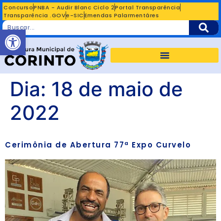
Concurso
PNBA - Audir Blanc Ciclo 2
Portal Transparência
Transparência .GOV
e-SIC
Emendas Palarmentáres
Abrir a barra de ferramentas
Dia:
18 de maio de
2022
Cerimônia de Abertura 77ª Expo Curvelo