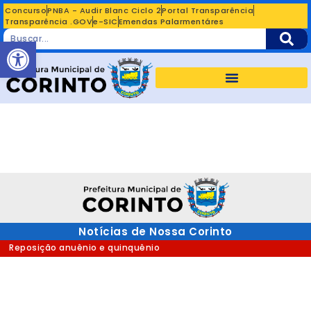
Concurso
PNBA - Audir Blanc Ciclo 2
Portal Transparência
Transparência .GOV
e-SIC
Emendas Palarmentáres
Abrir a barra de ferramentas
Notícias de Nossa Corinto
Reposição anuênio e quinquênio