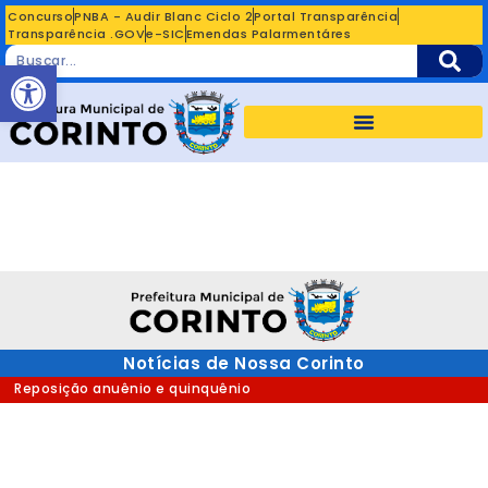
Concurso
PNBA - Audir Blanc Ciclo 2
Portal Transparência
Transparência .GOV
e-SIC
Emendas Palarmentáres
Abrir a barra de ferramentas
Notícias de Nossa Corinto
Reposição anuênio e quinquênio