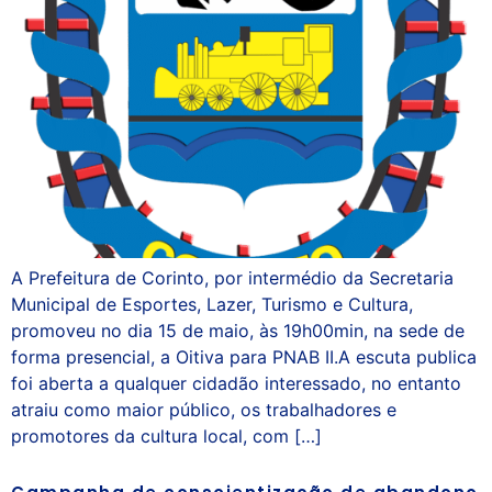
A Prefeitura de Corinto, por intermédio da Secretaria
Municipal de Esportes, Lazer, Turismo e Cultura,
promoveu no dia 15 de maio, às 19h00min, na sede de
forma presencial, a Oitiva para PNAB II.A escuta publica
foi aberta a qualquer cidadão interessado, no entanto
atraiu como maior público, os trabalhadores e
promotores da cultura local, com […]