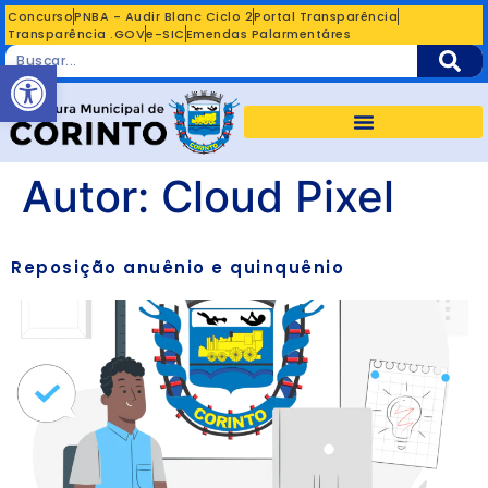
Concurso
PNBA - Audir Blanc Ciclo 2
Portal Transparência
Transparência .GOV
e-SIC
Emendas Palarmentáres
Abrir a barra de ferramentas
Autor:
Cloud Pixel
Reposição anuênio e quinquênio