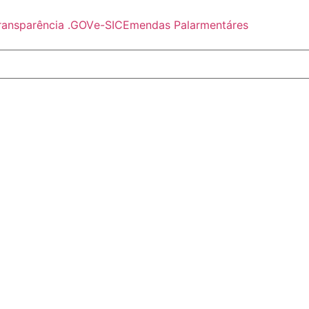
ransparência .GOV
e-SIC
Emendas Palarmentáres