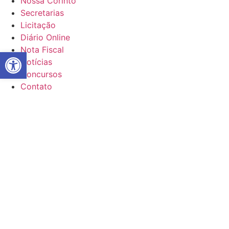
Nossa Corinto
Secretarias
Licitação
Diário Online
Nota Fiscal
Abrir a barra de ferramentas
Notícias
Concursos
Contato