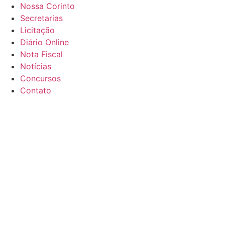
Nossa Corinto
Secretarias
Licitação
Diário Online
Nota Fiscal
Notícias
Concursos
Contato
8 de agosto de 2026
Informativo
07:48
Reposição anuênio e quinquênio
16:44