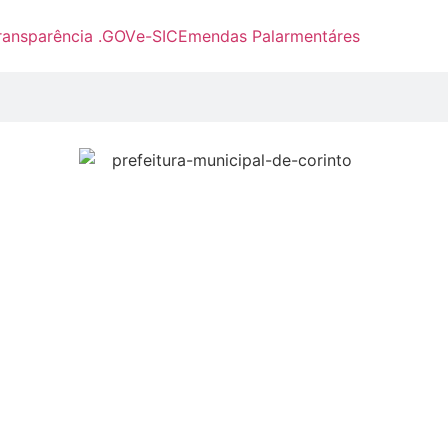
ransparência .GOV
e-SIC
Emendas Palarmentáres