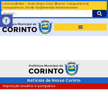
Concurso
PNBA - Audir Blanc Ciclo 2
Portal Transparência
Transparência .GOV
e-SIC
Emendas Palarmentáres
Abrir a barra de ferramentas
Notícias de Nossa Corinto
Reposição anuênio e quinquênio