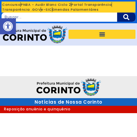
Concurso
PNBA - Audir Blanc Ciclo 2
Portal Transparência
Transparência .GOV
e-SIC
Emendas Palarmentáres
Abrir a barra de ferramentas
Notícias de Nossa Corinto
Reposição anuênio e quinquênio