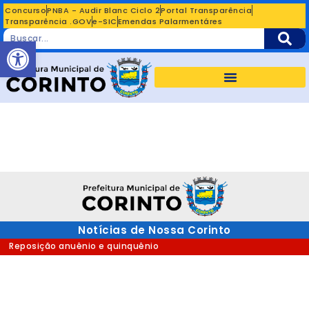
Concurso
PNBA - Audir Blanc Ciclo 2
Portal Transparência
Transparência .GOV
e-SIC
Emendas Palarmentáres
Abrir a barra de ferramentas
Notícias de Nossa Corinto
Reposição anuênio e quinquênio