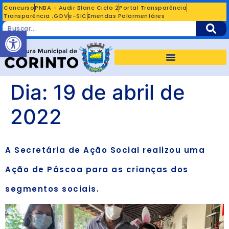
Concurso
PNBA - Audir Blanc Ciclo 2
Portal Transparência
Transparência .GOV
e-SIC
Emendas Palarmentáres
Abrir a barra de ferramentas
Dia:
19 de abril de
2022
A Secretária de Ação Social realizou uma
Ação de Páscoa para as crianças dos
segmentos sociais.