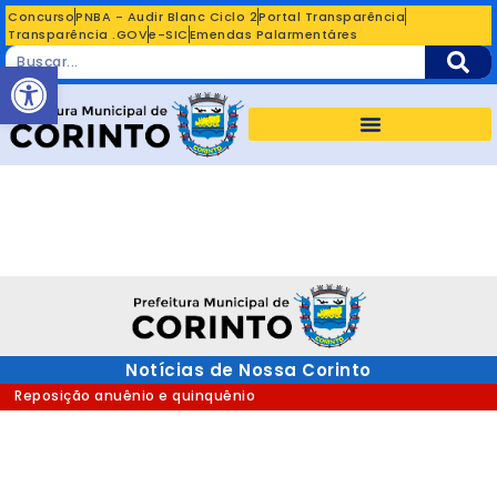
Concurso
PNBA - Audir Blanc Ciclo 2
Portal Transparência
Transparência .GOV
e-SIC
Emendas Palarmentáres
Abrir a barra de ferramentas
Notícias de Nossa Corinto
Reposição anuênio e quinquênio