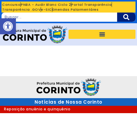
Concurso
PNBA - Audir Blanc Ciclo 2
Portal Transparência
Transparência .GOV
e-SIC
Emendas Palarmentáres
Abrir a barra de ferramentas
Notícias de Nossa Corinto
Reposição anuênio e quinquênio