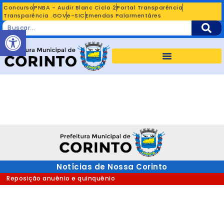
Concurso
PNBA - Audir Blanc Ciclo 2
Portal Transparência
Transparência .GOV
e-SIC
Emendas Palarmentáres
Abrir a barra de ferramentas
Notícias de Nossa Corinto
Reposição anuênio e quinquênio