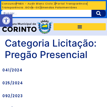
Concurso
PNBA - Audir Blanc Ciclo 2
Portal Transparência
Transparência .GOV
e-SIC
Emendas Palarmentáres
Abrir a barra de ferramentas
Categoria Licitação:
Pregão Presencial
041/2024
025/2024
092/2023