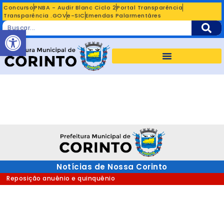
Concurso
PNBA - Audir Blanc Ciclo 2
Portal Transparência
Transparência .GOV
e-SIC
Emendas Palarmentáres
Abrir a barra de ferramentas
Notícias de Nossa Corinto
Reposição anuênio e quinquênio