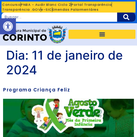
Concurso
PNBA - Audir Blanc Ciclo 2
Portal Transparência
Transparência .GOV
e-SIC
Emendas Palarmentáres
Abrir a barra de ferramentas
Dia:
11 de janeiro de
2024
Programa Criança Feliz