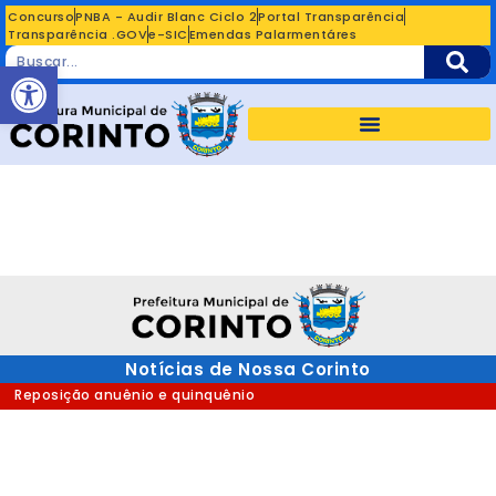
Concurso
PNBA - Audir Blanc Ciclo 2
Portal Transparência
Transparência .GOV
e-SIC
Emendas Palarmentáres
Abrir a barra de ferramentas
Notícias de Nossa Corinto
Reposição anuênio e quinquênio