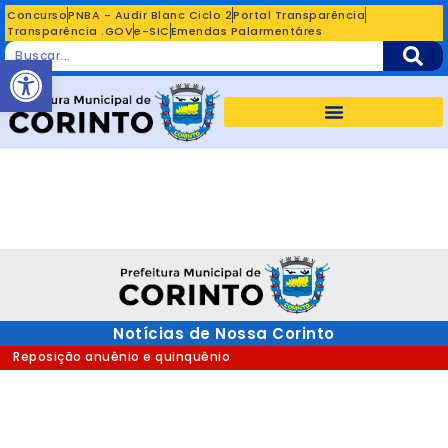
Concurso
PNBA - Audir Blanc Ciclo 2
Portal Transparência
Transparência .GOV
e-SIC
Emendas Palarmentáres
Abrir a barra de ferramentas
Notícias de Nossa Corinto
Reposição anuênio e quinquênio