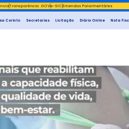
ência
Transparência .GOV
e-SIC
Emendas Palarmentáres
sa Corinto
Secretarias
Licitação
Diário Online
Nota Fis