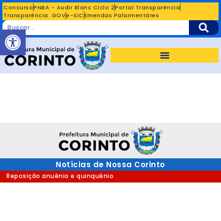
Concurso
PNBA - Audir Blanc Ciclo 2
Portal Transparência
Transparência .GOV
e-SIC
Emendas Palarmentáres
Abrir a barra de ferramentas
Notícias de Nossa Corinto
Reposição anuênio e quinquênio