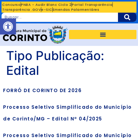
Concurso
PNBA - Audir Blanc Ciclo 2
Portal Transparência
Transparência .GOV
e-SIC
Emendas Palarmentáres
Abrir a barra de ferramentas
Tipo Publicação:
Edital
FORRÓ DE CORINTO DE 2026
Processo Seletivo Simplificado do Município
de Corinto/MG – Edital Nº 04/2025
Processo Seletivo Simplificado do Município