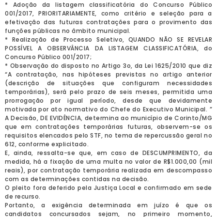
* Adoção da listagem classificatória do Concurso Público
001/2017, PRIORITARIAMENTE, como critério e seleção para a
efetivação das futuras contratações para o provimento das
funções públicas no âmbito municipal.
* Realização de Processo Seletivo, QUANDO NÃO SE REVELAR
POSSÍVEL A OBSERVÂNCIA DA LISTAGEM CLASSIFICATÓRIA, do
Concurso Público 001/2017;
* Observação do disposto no Artigo 3o, da Lei 1625/2010 que diz
“A contratação, nas hipóteses previstas no artigo anterior
(descrição de situações que configuram necessidades
temporárias), será pelo prazo de seis meses, permitida uma
prorrogação por igual período, desde que devidamente
motivada por ato normativo do Chefe do Executivo Municipal. ”
A Decisão, DE EVIDÊNCIA, determina ao município de Corinto/MG
que em contratações temporárias futuras, observem-se os
requisitos elencados pelo STF, no tema de repercussão geral no
612, conforme explicitado.
E, ainda, ressalta-se que, em caso de DESCUMPRIMENTO, da
medida, há a fixação de uma multa no valor de R$1.000,00 (mil
reais), por contratação temporária realizada em descompasso
com as determinações contidas na decisão.
O pleito fora deferido pela Justiça Local e confirmado em sede
de recurso.
Portanto, a exigência determinada em juízo é que os
candidatos concursados sejam, no primeiro momento,