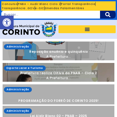
Concurso
PNBA - Audir Blanc Ciclo 2
Portal Transparência
Transparência .GOV
e-SIC
Emendas Palarmentáres
Abrir a barra de ferramentas
Administração
Reposição anuênio e quinquênio
A Prefeitura...
Esporte Lazer e Turismo
Prefeitura realiza Oitiva da PNAB – Ciclo 2
A Prefeitura...
Administração
PROGRAMAÇÃO DO FORRÓ DE CORINTO 2025!
Administração
Lei Aldir Blanc 02 – PNAB – 2025