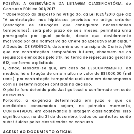
POSSÍVEL A OBSERVÂNCIA DA LISTAGEM CLASSIFICATÓRIA, do
Concurso Público 001/2017;
* Observação do disposto no Artigo 3o, da Lei 1625/2010 que diz
“A contratação, nas hipóteses previstas no artigo anterior
(descrição de situações que configuram necessidades
temporárias), será pelo prazo de seis meses, permitida uma
prorrogação por igual período, desde que devidamente
motivada por ato normativo do Chefe do Executivo Municipal. ”
A Decisão, DE EVIDÊNCIA, determina ao município de Corinto/MG
que em contratações temporárias futuras, observem-se os
requisitos elencados pelo STF, no tema de repercussão geral no
612, conforme explicitado.
E, ainda, ressalta-se que, em caso de DESCUMPRIMENTO, da
medida, há a fixação de uma multa no valor de R$1.000,00 (mil
reais), por contratação temporária realizada em descompasso
com as determinações contidas na decisão.
O pleito fora deferido pela Justiça Local e confirmado em sede
de recurso.
Portanto, a exigência determinada em juízo é que os
candidatos concursados sejam, no primeiro momento,
CONTRATADOS, em observância à listagem classificatória. Isso
significa que, no dia 31 de dezembro, todos os contratos serão
substituídos pelos classificados no concurso.
ACESSE AO DOCUMENTO OFICIAL.