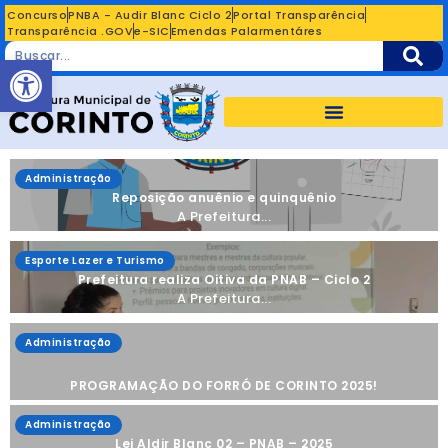
Concurso
PNBA - Audir Blanc Ciclo 2
Portal Transparência
Transparência .GOV
e-SIC
Emendas Palarmentáres
Abrir a barra de ferramentas
Administração
Reposição anuênio e quinquênio
A Prefeitura...
Esporte Lazer e Turismo
Prefeitura realiza Oitiva da PNAB – Ciclo 2
A Prefeitura...
Administração
PROGRAMAÇÃO DO FORRÓ DE CORINTO 2025!
Administração
Lei Aldir Blanc 02 – PNAB – 2025