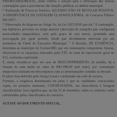
PRIORITARIAMENTE, como critério e seleção para a efetivação das futuras
contratações para o provimento das funções públicas no âmbito municipal.
* Realização de Processo Seletivo, QUANDO NÃO SE REVELAR POSSÍVEL
A OBSERVÂNCIA DA LISTAGEM CLASSIFICATÓRIA, do Concurso Público
001/2017;
* Observação do disposto no Artigo 3o, da Lei 1625/2010 que diz “A contratação,
nas hipóteses previstas no artigo anterior (descrição de situações que configuram
necessidades temporárias), será pelo prazo de seis meses, permitida uma
prorrogação por igual período, desde que devidamente motivada por ato
normativo do Chefe do Executivo Municipal. ” A Decisão, DE EVIDÊNCIA,
determina ao município de Corinto/MG que em contratações temporárias futuras,
observem-se os requisitos elencados pelo STF, no tema de repercussão geral no
612, conforme explicitado.
E, ainda, ressalta-se que, em caso de DESCUMPRIMENTO, da medida, há a
fixação de uma multa no valor de R$1.000,00 (mil reais), por contratação
temporária realizada em descompasso com as determinações contidas na decisão.
O pleito fora deferido pela Justiça Local e confirmado em sede de recurso.
Portanto, a exigência determinada em juízo é que os candidatos concursados
sejam, no primeiro momento, CONTRATADOS, em observância à listagem
classificatória. Isso significa que, no dia 31 de dezembro, todos os contratos serão
substituídos pelos classificados no concurso.
ACESSE AO DOCUMENTO OFICIAL.