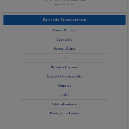
Em caso de dúvida, acesse nossa
página de contato.
Portal da Transparência
Contas Públicas
Legislação
Pessoal-Diária
LRF
Receita e Despesas
Execução Orçamentária
Compras
e-SIC
Editais-Contratos
Prestação de Contas