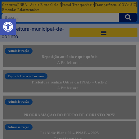
Concurso
PNBA - Audir Blanc Ciclo 2
Portal Transparência
Transparência .GOV
e-SIC
Emendas Palarmentáres
Abrir a barra de ferramentas
Administração
Reposição anuênio e quinquênio
A Prefeitura...
Esporte Lazer e Turismo
Prefeitura realiza Oitiva da PNAB – Ciclo 2
A Prefeitura...
Administração
PROGRAMAÇÃO DO FORRÓ DE CORINTO 2025!
Administração
Lei Aldir Blanc 02 – PNAB – 2025
Considerando a...