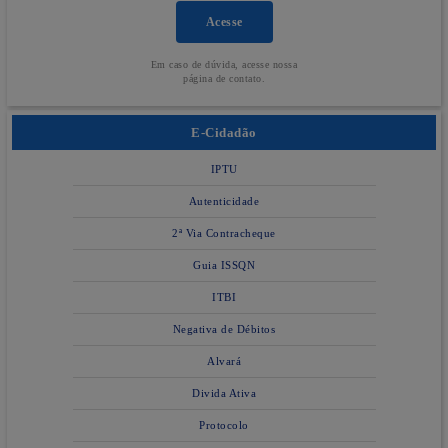
Acesse
Em caso de dúvida, acesse nossa
página de contato.
E-Cidadão
IPTU
Autenticidade
2ª Via Contracheque
Guia ISSQN
ITBI
Negativa de Débitos
Alvará
Divida Ativa
Protocolo