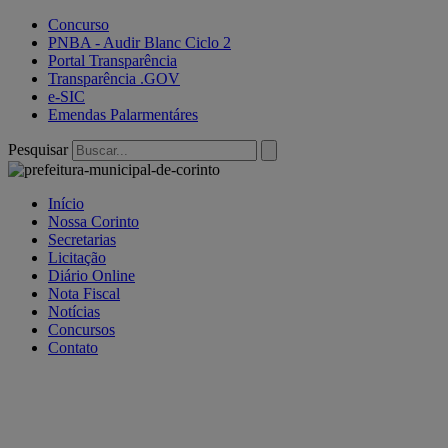
Ir
Concurso
para
PNBA - Audir Blanc Ciclo 2
o
Portal Transparência
conteúdo
Transparência .GOV
e-SIC
Emendas Palarmentáres
Pesquisar
Início
Nossa Corinto
Secretarias
Licitação
Diário Online
Nota Fiscal
Notícias
Concursos
Contato