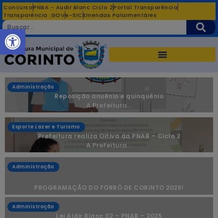
Concurso
PNBA - Audir Blanc Ciclo 2
Portal Transparência
Transparência .GOV
e-SIC
Emendas Palarmentáres
Abrir a barra de ferramentas
Administração
Reposição anuênio e quinquênio
A Prefeitura...
Esporte Lazer e Turismo
Prefeitura realiza Oitiva da PNAB – Ciclo 2
A Prefeitura...
Administração
PROGRAMAÇÃO DO FORRÓ DE CORINTO 2025!
Administração
Lei Aldir Blanc 02 – PNAB – 2025