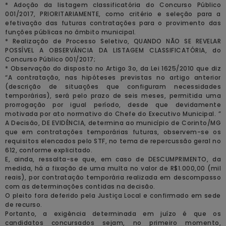
* Adoção da listagem classificatória do Concurso Público
001/2017, PRIORITARIAMENTE, como critério e seleção para a
efetivação das futuras contratações para o provimento das
funções públicas no âmbito municipal.
* Realização de Processo Seletivo, QUANDO NÃO SE REVELAR
POSSÍVEL A OBSERVÂNCIA DA LISTAGEM CLASSIFICATÓRIA, do
Concurso Público 001/2017;
* Observação do disposto no Artigo 3o, da Lei 1625/2010 que diz
“A contratação, nas hipóteses previstas no artigo anterior
(descrição de situações que configuram necessidades
temporárias), será pelo prazo de seis meses, permitida uma
prorrogação por igual período, desde que devidamente
motivada por ato normativo do Chefe do Executivo Municipal. ”
A Decisão, DE EVIDÊNCIA, determina ao município de Corinto/MG
que em contratações temporárias futuras, observem-se os
requisitos elencados pelo STF, no tema de repercussão geral no
612, conforme explicitado.
E, ainda, ressalta-se que, em caso de DESCUMPRIMENTO, da
medida, há a fixação de uma multa no valor de R$1.000,00 (mil
reais), por contratação temporária realizada em descompasso
com as determinações contidas na decisão.
O pleito fora deferido pela Justiça Local e confirmado em sede
de recurso.
Portanto, a exigência determinada em juízo é que os
candidatos concursados sejam, no primeiro momento,